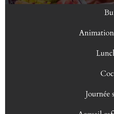
Buf
Animations
Lunc
Cock
Journée 