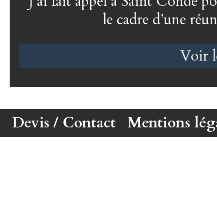
J’ai fait appel à Saint Condé p
le cadre d’une réu
Voir l
Devis / Contact
Mentions lég